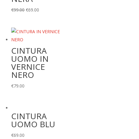
Il
Il
€
99.00
€
69.00
prezzo
prezzo
originale
attuale
era:
è:
€99.00.
€69.00.
CINTURA
UOMO IN
VERNICE
NERO
€
79.00
CINTURA
UOMO BLU
€
69.00