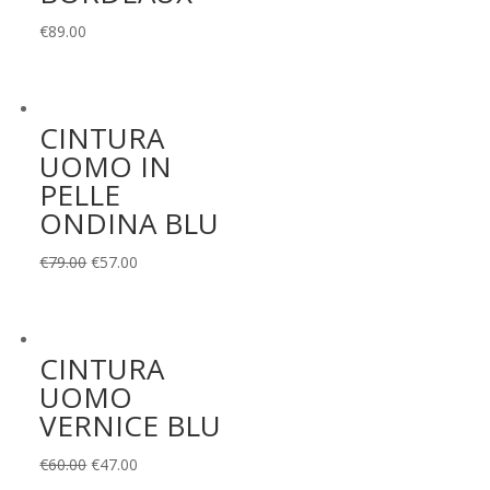
€
89.00
CINTURA
UOMO IN
PELLE
ONDINA BLU
Il
Il
€
79.00
€
57.00
prezzo
prezzo
originale
attuale
era:
è:
CINTURA
€79.00.
€57.00.
UOMO
VERNICE BLU
Il
Il
€
60.00
€
47.00