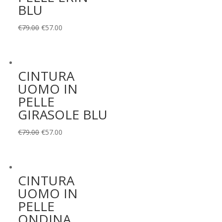
BLU
Il
Il
€
79.00
€
57.00
prezzo
prezzo
originale
attuale
era:
è:
CINTURA
€79.00.
€57.00.
UOMO IN
PELLE
GIRASOLE BLU
Il
Il
€
79.00
€
57.00
prezzo
prezzo
originale
attuale
era:
è:
CINTURA
€79.00.
€57.00.
UOMO IN
PELLE
ONDINA