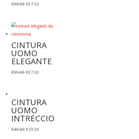
Il
Il
€
99.00
€
67.00
prezzo
prezzo
originale
attuale
era:
è:
€99.00.
€67.00.
CINTURA
UOMO
ELEGANTE
Il
Il
€
99.00
€
67.00
prezzo
prezzo
originale
attuale
era:
è:
CINTURA
€99.00.
€67.00.
UOMO
INTRECCIO
Il
Il
€
49.00
€
39.00
prezzo
prezzo