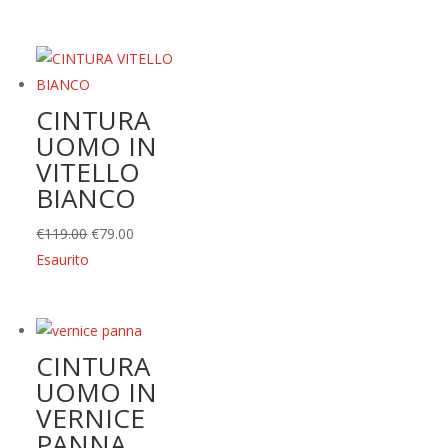
CINTURA
UOMO IN
VITELLO
BIANCO
Il
Il
€
119.00
€
79.00
prezzo
prezzo
Esaurito
originale
attuale
era:
è:
€119.00.
€79.00.
CINTURA
UOMO IN
VERNICE
PANNA