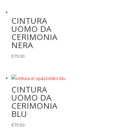
originale
attuale
era:
è:
CINTURA
€49.00.
€39.00.
UOMO DA
CERIMONIA
NERA
€
79.00
CINTURA
UOMO DA
CERIMONIA
BLU
€
79.00