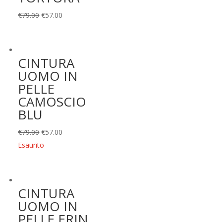
Il
Il
€
79.00
€
57.00
prezzo
prezzo
originale
attuale
era:
è:
CINTURA
€79.00.
€57.00.
UOMO IN
PELLE
CAMOSCIO
BLU
Il
Il
€
79.00
€
57.00
prezzo
prezzo
Esaurito
originale
attuale
era:
è:
€79.00.
€57.00.
CINTURA
UOMO IN
PELLE ERIN