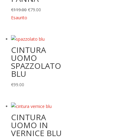
Il
Il
€
119.00
€
79.00
prezzo
prezzo
Esaurito
originale
attuale
era:
è:
€119.00.
€79.00.
CINTURA
UOMO
SPAZZOLATO
BLU
€
99.00
CINTURA
UOMO IN
VERNICE BLU