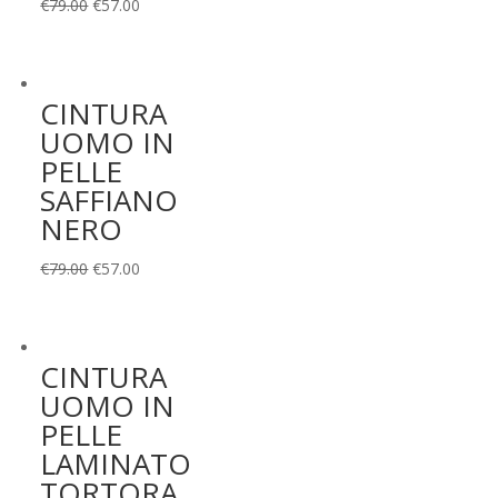
Il
Il
€
79.00
€
57.00
prezzo
prezzo
originale
attuale
era:
è:
CINTURA
€79.00.
€57.00.
UOMO IN
PELLE
SAFFIANO
NERO
Il
Il
€
79.00
€
57.00
prezzo
prezzo
originale
attuale
era:
è:
CINTURA
€79.00.
€57.00.
UOMO IN
PELLE
LAMINATO
TORTORA