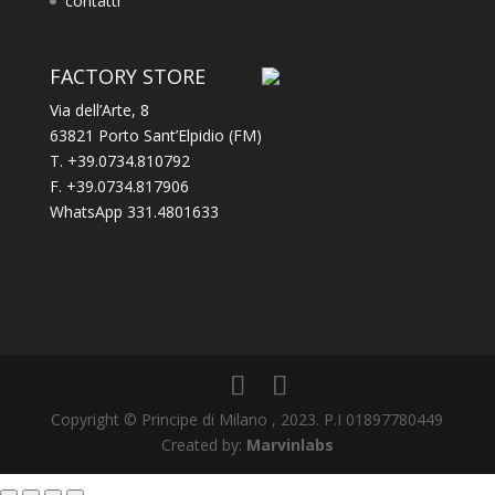
contatti
FACTORY STORE
Via dell’Arte, 8
63821 Porto Sant’Elpidio (FM)
T. +39.0734.810792
F. +39.0734.817906
WhatsApp 331.4801633
Copyright © Principe di Milano , 2023. P.I 01897780449
Created by:
Marvinlabs