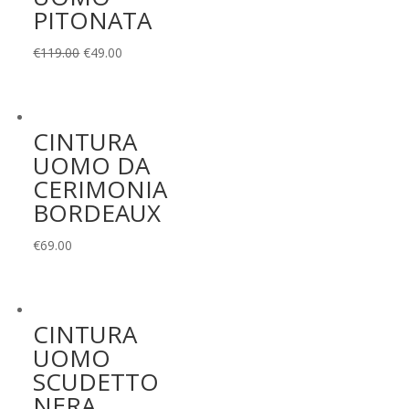
PITONATA
Il
Il
€
119.00
€
49.00
prezzo
prezzo
originale
attuale
era:
è:
CINTURA
€119.00.
€49.00.
UOMO DA
CERIMONIA
BORDEAUX
€
69.00
CINTURA
UOMO
SCUDETTO
NERA