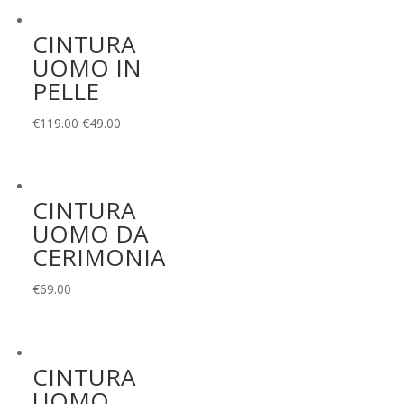
CINTURA
UOMO IN
PELLE
Il
Il
€
119.00
€
49.00
prezzo
prezzo
originale
attuale
era:
è:
CINTURA
€119.00.
€49.00.
UOMO DA
CERIMONIA
€
69.00
CINTURA
UOMO