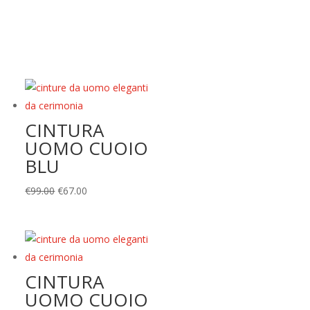
CINTURA
UOMO CUOIO
BLU
Il
Il
€
99.00
€
67.00
prezzo
prezzo
originale
attuale
era:
è:
€99.00.
€67.00.
CINTURA
UOMO CUOIO