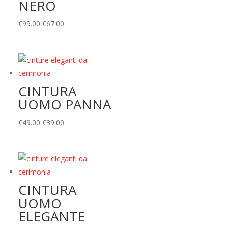
NERO
Il
Il
€
99.00
€
67.00
prezzo
prezzo
originale
attuale
era:
è:
€99.00.
€67.00.
CINTURA
UOMO PANNA
Il
Il
€
49.00
€
39.00
prezzo
prezzo
originale
attuale
era:
è:
€49.00.
€39.00.
CINTURA
UOMO
ELEGANTE