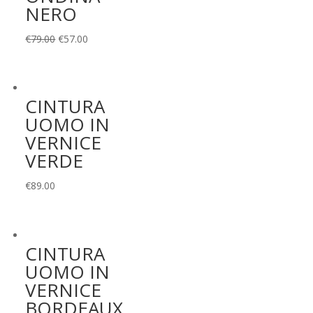
NERO
Il
Il
€
79.00
€
57.00
prezzo
prezzo
originale
attuale
era:
è:
CINTURA
€79.00.
€57.00.
UOMO IN
VERNICE
VERDE
€
89.00
CINTURA
UOMO IN
VERNICE
BORDEAUX