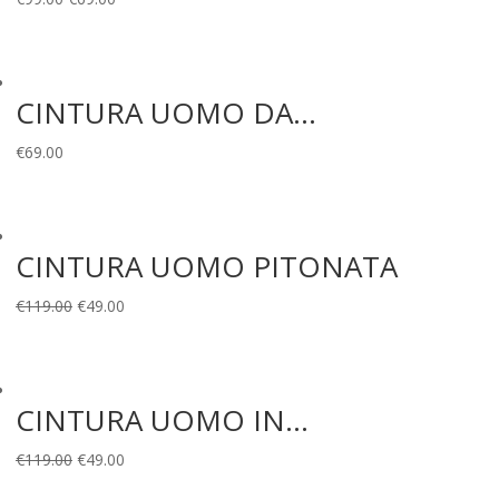
prezzo
prezzo
originale
attuale
era:
è:
CINTURA UOMO DA...
€99.00.
€69.00.
€
69.00
CINTURA UOMO PITONATA
Il
Il
€
119.00
€
49.00
prezzo
prezzo
originale
attuale
era:
è:
CINTURA UOMO IN...
€119.00.
€49.00.
Il
Il
€
119.00
€
49.00
prezzo
prezzo