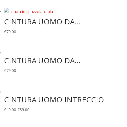
originale
attuale
era:
è:
CINTURA UOMO DA...
€119.00.
€49.00.
€
79.00
CINTURA UOMO DA...
€
79.00
CINTURA UOMO INTRECCIO
Il
Il
€
49.00
€
39.00
prezzo
prezzo
originale
attuale