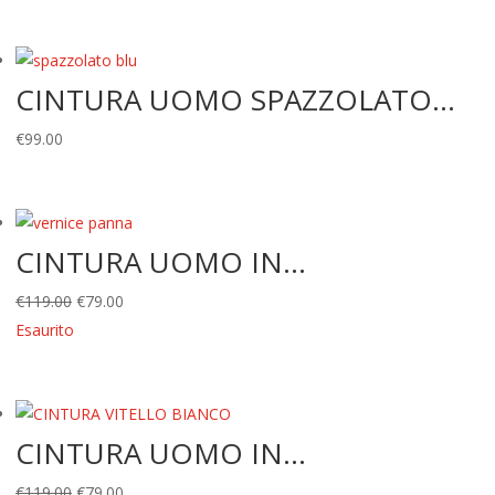
CINTURA UOMO SPAZZOLATO...
€
99.00
CINTURA UOMO IN...
Il
Il
€
119.00
€
79.00
prezzo
prezzo
Esaurito
originale
attuale
era:
è:
€119.00.
€79.00.
CINTURA UOMO IN...
Il
Il
€
119.00
€
79.00