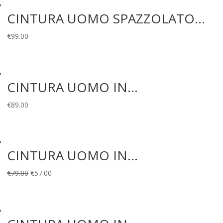
era:
è:
CINTURA UOMO SPAZZOLATO...
€79.00.
€57.00.
€
99.00
CINTURA UOMO IN...
€
89.00
CINTURA UOMO IN...
Il
Il
€
79.00
€
57.00
prezzo
prezzo
originale
attuale
era:
è: