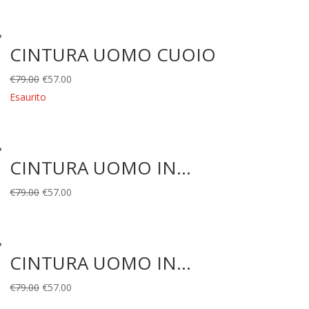
CINTURA UOMO CUOIO
Il
Il
€
79.00
€
57.00
prezzo
prezzo
Esaurito
originale
attuale
era:
è:
€79.00.
€57.00.
CINTURA UOMO IN...
Il
Il
€
79.00
€
57.00
prezzo
prezzo
originale
attuale
era:
è:
CINTURA UOMO IN...
€79.00.
€57.00.
Il
Il
€
79.00
€
57.00
prezzo
prezzo