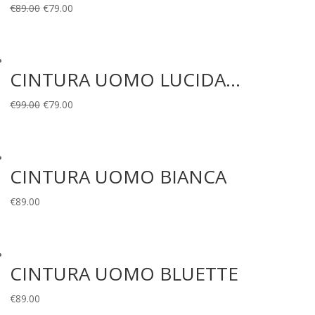
Il
Il
€
89.00
€
79.00
prezzo
prezzo
originale
attuale
era:
è:
CINTURA UOMO LUCIDA...
€89.00.
€79.00.
Il
Il
€
99.00
€
79.00
prezzo
prezzo
originale
attuale
era:
è:
CINTURA UOMO BIANCA
€99.00.
€79.00.
€
89.00
CINTURA UOMO BLUETTE
€
89.00