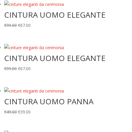
era:
è:
CINTURA UOMO ELEGANTE
€49.00.
€39.00.
Il
Il
€
99.00
€
67.00
prezzo
prezzo
originale
attuale
era:
è:
CINTURA UOMO ELEGANTE
€99.00.
€67.00.
Il
Il
€
99.00
€
67.00
prezzo
prezzo
originale
attuale
era:
è:
CINTURA UOMO PANNA
€99.00.
€67.00.
Il
Il
€
49.00
€
39.00
prezzo
prezzo
originale
attuale