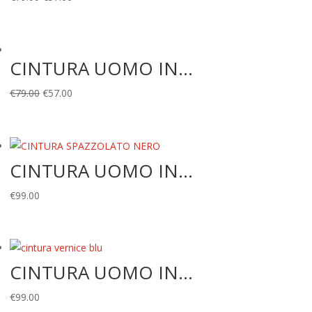
prezzo
prezzo
originale
attuale
era:
è:
CINTURA UOMO IN...
€79.00.
€57.00.
Il
Il
€
79.00
€
57.00
prezzo
prezzo
originale
attuale
era:
è:
CINTURA UOMO IN...
€79.00.
€57.00.
€
99.00
CINTURA UOMO IN...
€
99.00