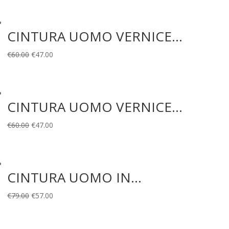
originale
attuale
era:
è:
CINTURA UOMO VERNICE...
€79.00.
€57.00.
Il
Il
€
60.00
€
47.00
prezzo
prezzo
originale
attuale
era:
è:
CINTURA UOMO VERNICE...
€60.00.
€47.00.
Il
Il
€
60.00
€
47.00
prezzo
prezzo
originale
attuale
era:
è:
CINTURA UOMO IN...
€60.00.
€47.00.
Il
Il
€
79.00
€
57.00
prezzo
prezzo
originale
attuale