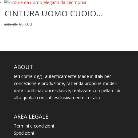
era:
è:
CINTURA UOMO CUOIO...
€49.00.
€39.00.
Il
Il
€
99.00
€
67.00
prezzo
prezzo
originale
attuale
era:
è:
€99.00.
€67.00.
ABOUT
Ieri come oggi, autenticamente Made in Italy per
concezione e produzione, l’azienda propone modelli
dalle combinazioni esclusive, realizzate con pellami di
alta qualità conciati esclusivamente in Italia.
AREA LEGALE
Termini e condizioni
Spedizioni