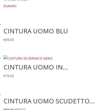
prezzo
prezzo
Esaurito
originale
attuale
era:
è:
€119.00.
€79.00.
CINTURA UOMO BLU
€
69.00
CINTURA UOMO IN...
€
79.00
CINTURA UOMO SCUDETTO...
Il
Il
€
99.00
€
69.00